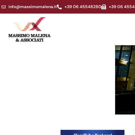
info@massimomalena.it
+39 06 45548280
+39 06 4554
News