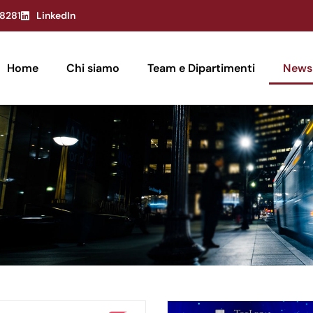
8281
LinkedIn
Home
Chi siamo
Team e Dipartimenti
News