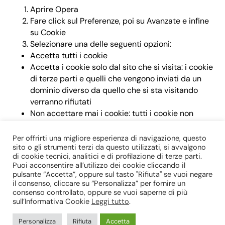
Aprire Opera
Fare click sul Preferenze, poi su Avanzate e infine
su Cookie
Selezionare una delle seguenti opzioni:
Accetta tutti i cookie
Accetta i cookie solo dal sito che si visita: i cookie
di terze parti e quelli che vengono inviati da un
dominio diverso da quello che si sta visitando
verranno rifiutati
Non accettare mai i cookie: tutti i cookie non
verranno mai salvati
Per offrirti una migliore esperienza di navigazione, questo
sito o gli strumenti terzi da questo utilizzati, si avvalgono
Per ulteriori approfondimenti su come gestire o
di cookie tecnici, analitici e di profilazione di terze parti.
disabilitare i cookie di terze parti è possibile visitare il
Puoi acconsentire all’utilizzo dei cookie cliccando il
sito
www.youronlinechoices.com
pulsante “Accetta”, oppure sul tasto "Rifiuta" se vuoi negare
il consenso, cliccare su “Personalizza” per fornire un
consenso controllato, oppure se vuoi saperne di più
sull’Informativa Cookie
Leggi tutto
.
© 2025 Massimo Malena & Associati srl – Società tra avvocati –
Personalizza
Rifiuta
Accetta
P.I. e C.F. 14532791002 –
Informativa Privacy
–
Informativa Cookie