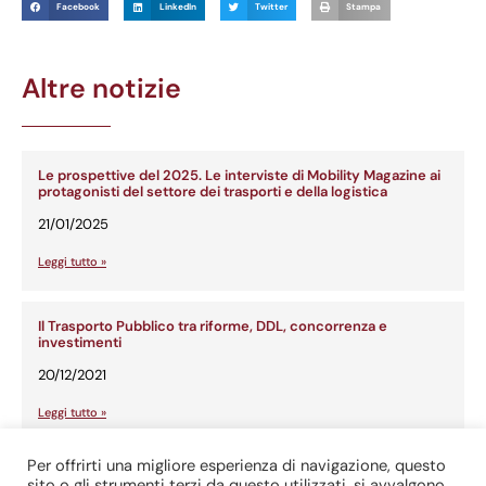
Facebook
LinkedIn
Twitter
Stampa
Altre notizie
Le prospettive del 2025. Le interviste di Mobility Magazine ai
protagonisti del settore dei trasporti e della logistica
21/01/2025
Leggi tutto »
Il Trasporto Pubblico tra riforme, DDL, concorrenza e
investimenti
20/12/2021
Leggi tutto »
Per offrirti una migliore esperienza di navigazione, questo
Proposta di Testo Unico per il TPL
sito o gli strumenti terzi da questo utilizzati, si avvalgono