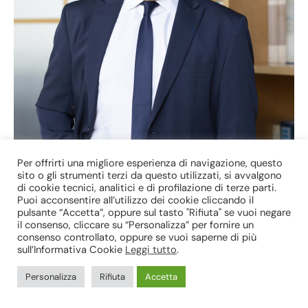
Per offrirti una migliore esperienza di navigazione, questo
sito o gli strumenti terzi da questo utilizzati, si avvalgono
di cookie tecnici, analitici e di profilazione di terze parti.
Avv. Michele Mascolo
Puoi acconsentire all’utilizzo dei cookie cliccando il
pulsante “Accetta”, oppure sul tasto "Rifiuta" se vuoi negare
il consenso, cliccare su “Personalizza” per fornire un
consenso controllato, oppure se vuoi saperne di più
© 2025 Massimo Malena & Associati srl – Società tra avvocati –
sull’Informativa Cookie
Leggi tutto
.
P.I. e C.F. 14532791002 –
Informativa Privacy
–
Informativa Cookie
–
Politica per la Parità di Genere
–
Politica per la Qualità
Personalizza
Rifiuta
Accetta